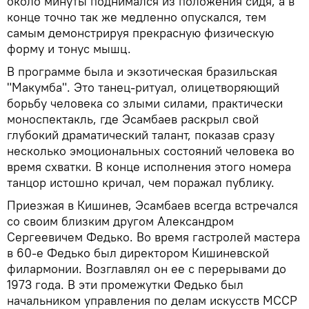
около минуты поднимался из положения сидя, а в
конце точно так же медленно опускался, тем
самым демонстрируя прекрасную физическую
форму и тонус мышц.
В программе была и экзотическая бразильская
"Макумба". Это танец-ритуал, олицетворяющий
борьбу человека со злыми силами, практически
моноспектакль, где Эсамбаев раскрыл свой
глубокий драматический талант, показав сразу
несколько эмоциональных состояний человека во
время схватки. В конце исполнения этого номера
танцор истошно кричал, чем поражал публику.
Приезжая в Кишинев, Эсамбаев всегда встречался
со своим близким другом Александром
Сергеевичем Федько. Во время гастролей мастера
в 60-е Федько был директором Кишиневской
филармонии. Возглавлял он ее с перерывами до
1973 года. В эти промежутки Федько был
начальником управления по делам искусств МССР