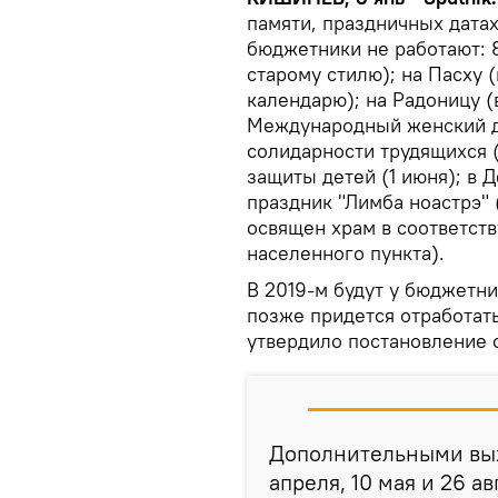
памяти, праздничных датах
бюджетники не работают: 8
старому стилю); на Пасху 
календарю); на Радоницу (
Международный женский де
солидарности трудящихся (
защиты детей (1 июня); в Д
праздник "Лимба ноастрэ" (
освящен храм в соответст
населенного пункта).
В 2019-м будут у бюджетни
позже придется отработать
утвердило постановление 
Дополнительными вых
апреля, 10 мая и 26 а