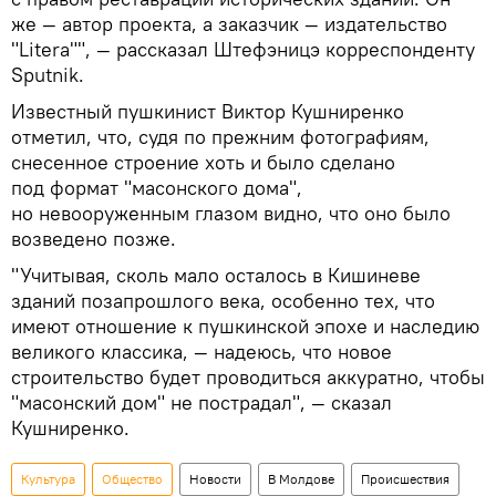
же — автор проекта, а заказчик — издательство
"Litera"", — рассказал Штефэницэ корреспонденту
Sputnik.
Известный пушкинист Виктор Кушниренко
отметил, что, судя по прежним фотографиям,
снесенное строение хоть и было сделано
под формат "масонского дома",
но невооруженным глазом видно, что оно было
возведено позже.
"Учитывая, сколь мало осталось в Кишиневе
зданий позапрошлого века, особенно тех, что
имеют отношение к пушкинской эпохе и наследию
великого классика, — надеюсь, что новое
строительство будет проводиться аккуратно, чтобы
"масонский дом" не пострадал", — сказал
Кушниренко.
Культура
Общество
Новости
В Молдове
Происшествия