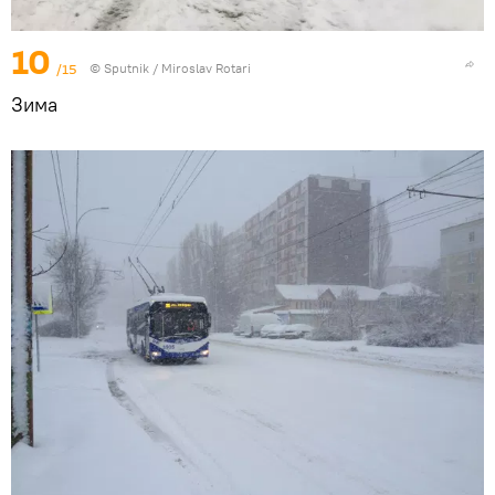
10
/15
© Sputnik / Miroslav Rotari
Зима