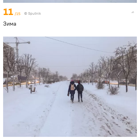
11
/15
© Sputnik
Зима