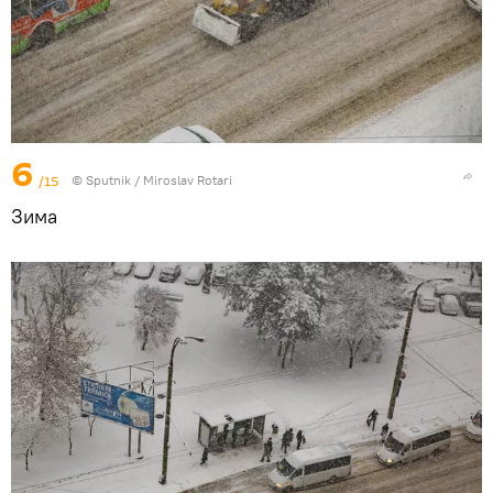
6
/15
© Sputnik / Miroslav Rotari
Зима