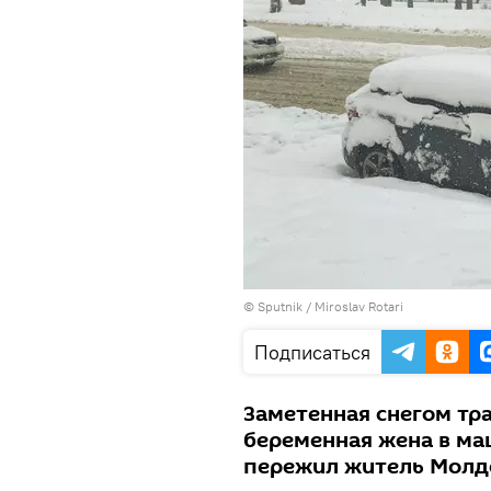
© Sputnik / Miroslav Rotari
Подписаться
Заметенная снегом тра
беременная жена в маш
пережил житель Молдо