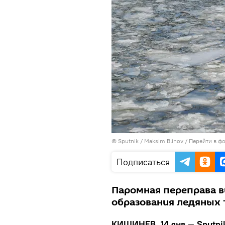
© Sputnik / Maksim Blinov
/
Перейти в ф
Подписаться
Паромная переправа вы
образования ледяных 
КИШИНЕВ, 14 янв — Sputni