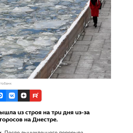
отобанк
шла из строя на три дня из-за
торосов на Днестре.
k.
После вынужденного перерыва