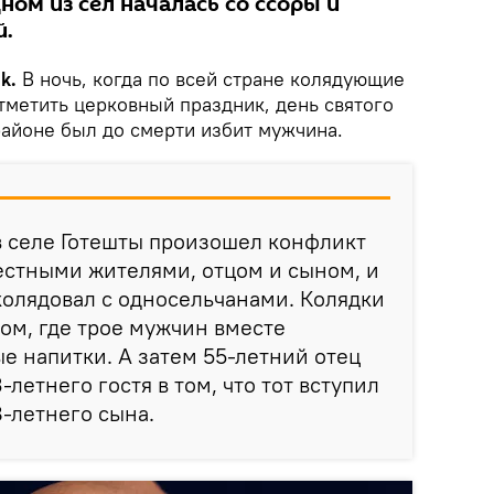
ном из сел началась со ссоры и
й.
k.
В ночь, когда по всей стране колядующие
тметить церковный праздник, день святого
районе был до смерти избит мужчина.
в селе Готешты произошел конфликт
естными жителями, отцом и сыном, и
колядовал с односельчанами. Колядки
ом, где трое мужчин вместе
е напитки. А затем 55-летний отец
летнего гостя в том, что тот вступил
8-летнего сына.