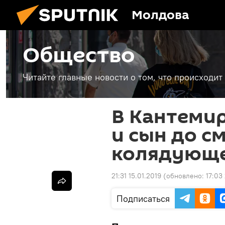
Молдова
Общество
Читайте главные новости о том, что происходи
В Кантеми
и сын до с
колядующ
21:31 15.01.2019
(обновлено:
17:03
Подписаться