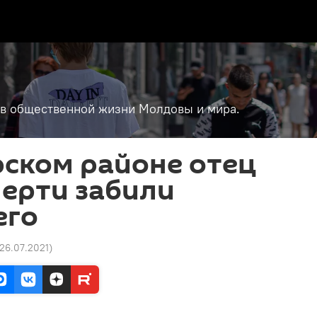
т в общественной жизни Молдовы и мира.
рском районе отец
мерти забили
его
 26.07.2021
)