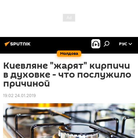
РУС
Молдова
Киевляне "жарят" кирпичи
в духовке - что послужило
причиной
19:02 24.01.2019