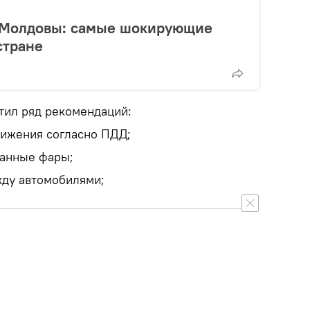
 Молдовы: самые шокирующие
стране
стил ряд рекомендаций:
вижения согласно ПДД;
манные фары;
жду автомобилями;