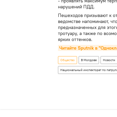
- проявлять максимум терп
нарушений ПДД.
Пешеходов призывают к от
ведомстве напоминают, чт
предназначенных для этого
тротуару, а также по воз
ярких оттенков.
Читайте Sputnik в "Однок
Общество
В Молдове
Новости
Национальный инспекторат по патру