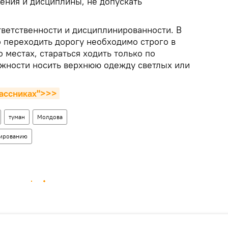
ения и дисциплины, не допускать
ветственности и дисциплинированности. В
о переходить дорогу необходимо строго в
 местах, стараться ходить только по
можности носить верхнюю одежду светлых или
лассниках">>>
туман
Молдова
лированию