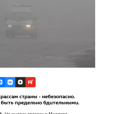
трассам страны - небезопасно.
 быть предельно бдительными.
k.
На многих трассах в Молдове