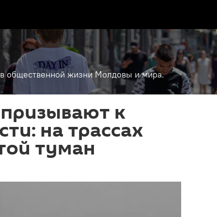
т в общественной жизни Молдовы и мира.
 призывают к
ти: на трассах
той туман