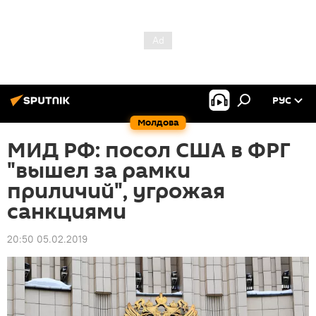
РУС
Молдова
МИД РФ: посол США в ФРГ
"вышел за рамки
приличий", угрожая
санкциями
20:50 05.02.2019