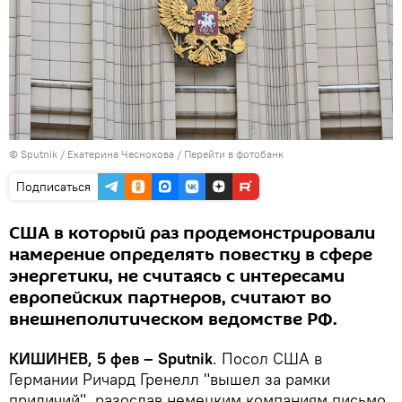
© Sputnik / Екатерина Чеснокова
/
Перейти в фотобанк
Подписаться
США в который раз продемонстрировали
намерение определять повестку в сфере
энергетики, не считаясь с интересами
европейских партнеров, считают во
внешнеполитическом ведомстве РФ.
КИШИНЕВ, 5 фев – Sputnik
. Посол США в
Германии Ричард Гренелл "вышел за рамки
приличий", разослав немецким компаниям письмо