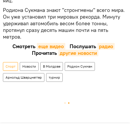
яиц.
Родиона Сукмана знают "стронгмены" всего мира.
Он уже установил три мировых рекорда. Минуту
удерживал автомобиль весом более тонны,
протянул сразу десять машин почти на пять
метров.
Смотреть
еще видео
Послушать
радио
Прочитать
другие новости
Спорт
Новости
В Молдове
Родион Сукман
Арнольд Шварцнеггер
турнир