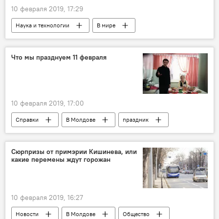
10 февраля 2019, 17:29
Наука и технологии
В мире
Новости
Что мы празднуем 11 февраля
10 февраля 2019, 17:00
Справки
В Молдове
праздник
дата
события
календарь
Календарь событий: история далекая и близкая
Сюрпризы от примэрии Кишинева, или
какие перемены ждут горожан
В мире
Общество
Культура
10 февраля 2019, 16:27
Новости
В Молдове
Общество