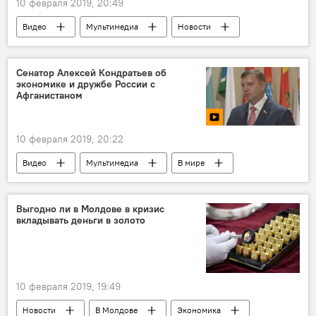
10 февраля 2019, 20:49
Видео
Мультимедиа
Новости
В мире
Политика
Афганистан
вывод советских войск из Афганистана
Сенатор Алексей Кондратьев об
экономике и дружбе России с
Афганистаном
10 февраля 2019, 20:22
Видео
Мультимедиа
В мире
Политика
Новости
Россия
Афганистан: 30 лет в ожидании мира
Выгодно ли в Молдове в кризис
вкладывать деньги в золото
Мультимедиа
Афганистан
вывод советских войск из Афганистана
10 февраля 2019, 19:49
Новости
В Молдове
Экономика