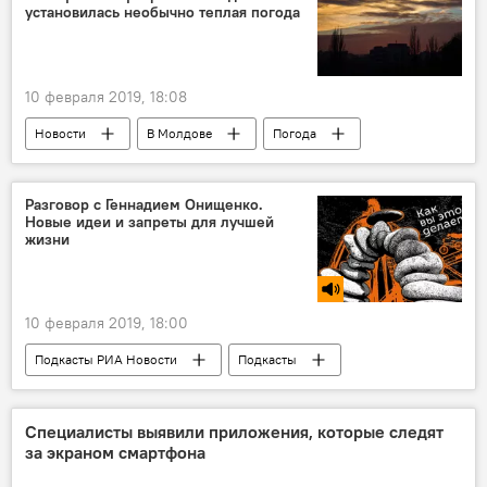
установилась необычно теплая погода
10 февраля 2019, 18:08
Новости
В Молдове
Погода
Общество
Разговор с Геннадием Онищенко.
Новые идеи и запреты для лучшей
жизни
10 февраля 2019, 18:00
Подкасты РИА Новости
Подкасты
Общество
В мире
Новости
Подкасты
Специалисты выявили приложения, которые следят
за экраном смартфона