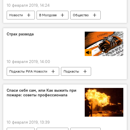
10 февраля 2019, 14:24
Новости
В Молдове
Общество
Культура
Страх развода
10 февраля 2019, 14:00
Подкасты РИА Новости
Подкасты
Общество
В мире
Новости
Происшествия
Подкасты
Спаси себя сам, или Как выжить при
пожаре: советы профессионала
10 февраля 2019, 13:39