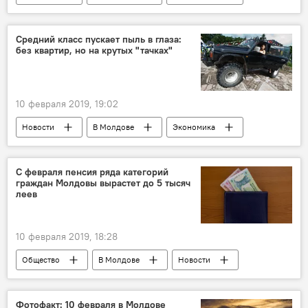
Республика Молдова
экономика
кризис
золото
эксперт
Средний класс пускает пыль в глаза:
без квартир, но на крутых "тачках"
золотой запас
ликвидность
10 февраля 2019, 19:02
Новости
В Молдове
Экономика
Кишинев
Республика Молдова
Владимир Блажко
экономика
С февраля пенсия ряда категорий
граждан Молдовы вырастет до 5 тысяч
потребление
средний класс
траты
леев
10 февраля 2019, 18:28
Общество
В Молдове
Новости
Фотофакт: 10 февраля в Молдове