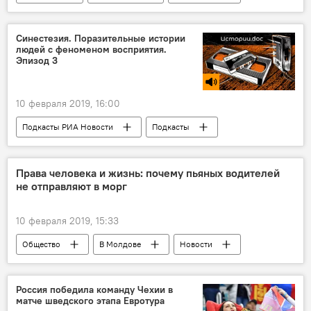
Синестезия. Поразительные истории
людей с феноменом восприятия.
Эпизод 3
10 февраля 2019, 16:00
Подкасты РИА Новости
Подкасты
Новости
Общество
В мире
Подкасты
Права человека и жизнь: почему пьяных водителей
не отправляют в морг
10 февраля 2019, 15:33
Общество
В Молдове
Новости
Россия победила команду Чехии в
матче шведского этапа Евротура