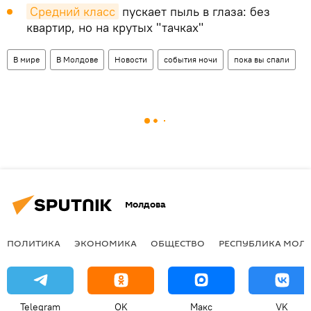
Средний класс
пускает пыль в глаза: без
квартир, но на крутых "тачках"
В мире
В Молдове
Новости
события ночи
пока вы спали
Молдова
ПОЛИТИКА
ЭКОНОМИКА
ОБЩЕСТВО
РЕСПУБЛИКА МОЛ
Telegram
OK
Макс
VK