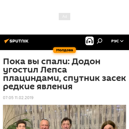
РУС
Молдова
Пока вы спали: Додон
угостил Лепса
плациндами, спутник засек
редкие явления
07:05 11.02.2019