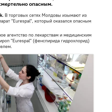
смертельно опасным.
k.
В торговых сетях Молдовы изымают из
арат "Eurespal", который оказался опасным
ое агентство по лекарствам и медицинским
ироп "Eurespal" (фенспирида гидрохлорид)
телем.