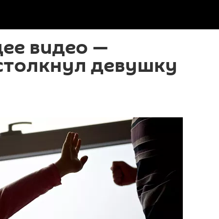
е видео —
 столкнул девушку