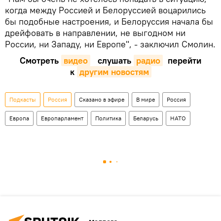
когда между Россией и Белоруссией воцарились
бы подобные настроения, и Белоруссия начала бы
дрейфовать в направлении, не выгодном ни
России, ни Западу, ни Европе", - заключил Смолин.
Смотреть
видео
слушать
радио
перейти
к
другим новостям
Подкасты
Россия
Сказано в эфире
В мире
Россия
Европа
Европарламент
Политика
Беларусь
НАТО