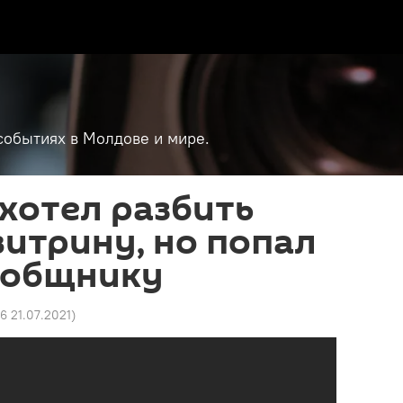
событиях в Молдове и мире.
 хотел разбить
итрину, но попал
сообщнику
36 21.07.2021
)