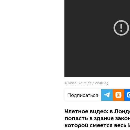
©
video: Youtube / ViralHog
Подписаться
Улетное видео: в Лон
попасть в здание зако
которой смеется весь 