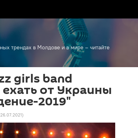
дных трендах в Молдове и в мире – читайте
z girls band
 ехать от Украины
дение-2019"
1 26.07.2021
)