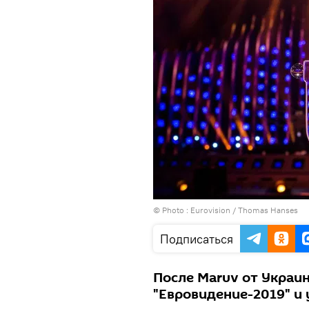
© Photo :
Eurovision / Thomas Hanses
Подписаться
После Maruv от Украин
"Евровидение-2019" и 