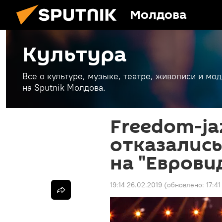
Молдова
Культура
Все о культуре, музыке, театре, живописи и мо
на Sputnik Молдова.
Freedom-jaz
отказались
на "Еврови
19:14 26.02.2019
(обновлено:
17:4