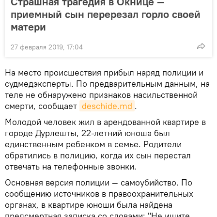
Страшная трагедия в Окнице —
приемный сын перерезал горло своей
матери
27 февраля 2019, 17:04
На место происшествия прибыл наряд полиции и
судмедэксперты. По предварительным данным, на
теле не обнаружено признаков насильственной
смерти, сообщает
deschide.md
.
Молодой человек жил в арендованной квартире в
городе Дурлешты, 22-летний юноша был
единственным ребенком в семье. Родители
обратились в полицию, когда их сын перестал
отвечать на телефонные звонки.
Основная версия полиции — самоубийство. По
сообщению источников в правоохранительных
органах, в квартире юноши была найдена
предсмертная записка со словами: "Не ищите