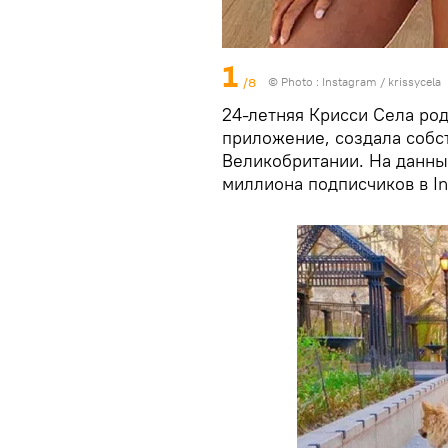
1
/8
© Photo :
Instagram / krissycela
24-летняя Крисси Села род
приложение, создала собс
Великобритании. На данны
миллиона подписчиков в In