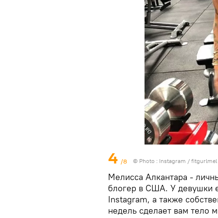
4
/8
© Photo :
Instagram / fitgurlmel
Мелисса Алкантара - личн
блогер в США. У девушки е
Instagram, а также собств
недель сделает вам тело м