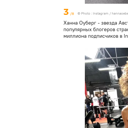
3
/8
© Photo :
Instagram / hannaoeb
Ханна Оуберг - звезда Авс
популярных блогеров стра
миллиона подписчиков в In