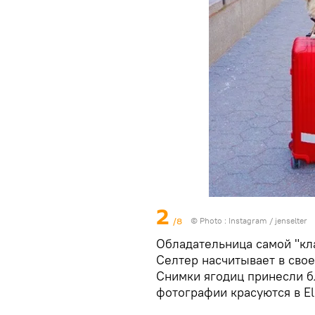
2
/8
© Photo :
Instagram / jenselter
Обладательница самой "кл
Селтер насчитывает в свое
Снимки ягодиц принесли бл
фотографии красуются в Ell