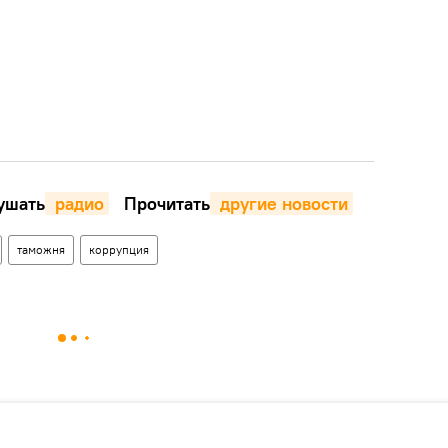
шать
 радио
Прочитать
 другие новости
таможня
коррупция