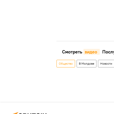
Смотреть
видео 
Послу
Общество
В Молдове
Новости