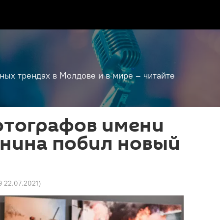
дных трендах в Молдове и в мире – читайте
отографов имени
енина побил новый
9 22.07.2021
)