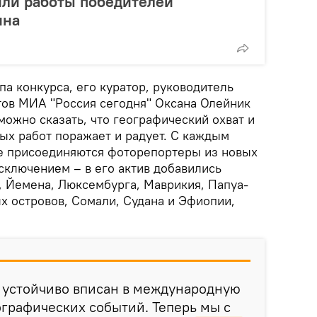
или работы победителей
ина
па конкурса, его куратор, руководитель
ов МИА "Россия сегодня" Оксана Олейник
можно сказать, что географический охват и
ых работ поражает и радует. С каждым
се присоединяются фоторепортеры из новых
 исключением – в его актив добавились
, Йемена, Люксембурга, Маврикия, Папуа-
х островов, Сомали, Судана и Эфиопии,
а устойчиво вписан в международную
графических событий. Теперь мы с