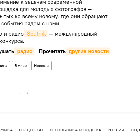
имание к задачам современной
лощадка для молодых фотографов —
рытых ко всему новому, где они обращают
 события рядом с нами.
о и радио
 Sputnik
— международный
конкурса.
шать
 радио
Прочитать
 другие новости
нина
В мире
Новости
ОМИКА
ОБЩЕСТВО
РЕСПУБЛИКА МОЛДОВА
РОССИЯ
ПОД