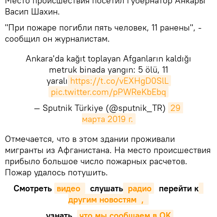
Место происшествия посетил губернатор Анкары
Васип Шахин.
"При пожаре погибли пять человек, 11 ранены", -
сообщил он журналистам.
Ankara'da kağıt toplayan Afganların kaldığı
metruk binada yangın: 5 ölü, 11
yaralı
https://t.co/vEXHgD0SlL
pic.twitter.com/pPWReKbEbq
— Sputnik Türkiye (@sputnik_TR)
29 
марта 2019 г.
Отмечается, что в этом здании проживали
мигранты из Афганистана. На место происшествия
прибыло большое число пожарных расчетов.
Пожар удалось потушить.
Смотреть
видео 
слушать
 радио
перейти к
другим новостям  , 
узнать
,
что мы сообщаем в OK