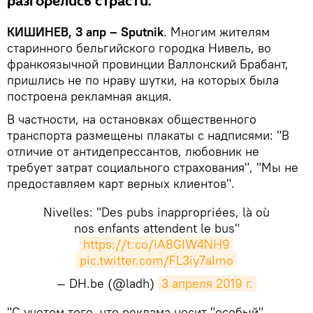
разгорелись страсти.
КИШИНЕВ, 3 апр – Sputnik
. Многим жителям
старинного бельгийского городка Нивель, во
франкоязычной провинции Валлонский Брабант,
пришлись не по нраву шутки, на которых была
построена рекламная акция.
В частности, на остановках общественного
транспорта размещены плакаты с надписями: "В
отличие от антидепрессантов, любовник не
требует затрат социального страхования", "Мы не
предоставляем карт верных клиентов".
Nivelles: "Des pubs inappropriées, là où
nos enfants attendent le bus"
https://t.co/iA8GIW4NH9
pic.twitter.com/FL3iy7aImo
— DH.be (@ladh)
3 апреля 2019 г.
​"С учетом того, что реклама носит "особый"