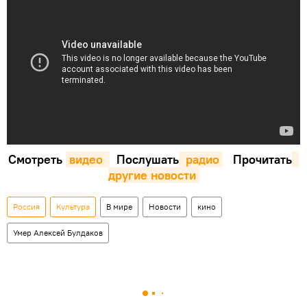
Смотреть
видео 
Послушать
 радио
Прочитать
другие новости
Россия
Культура
В мире
Новости
кино
Умер Алексей Булдаков