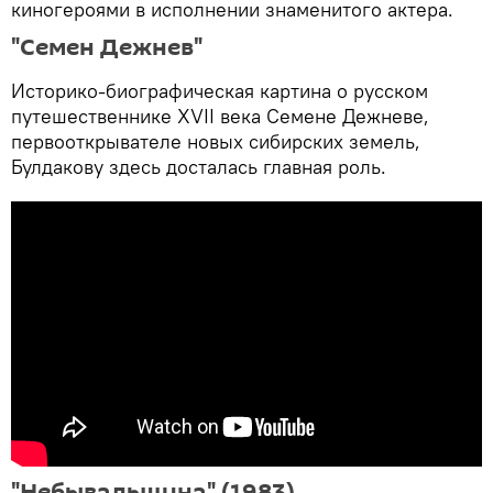
киногероями в исполнении знаменитого актера.
"Семен Дежнев"
Историко-биографическая картина о русском
путешественнике XVII века Семене Дежневе,
первооткрывателе новых сибирских земель,
Булдакову здесь досталась главная роль.
"Небывальщина" (1983)