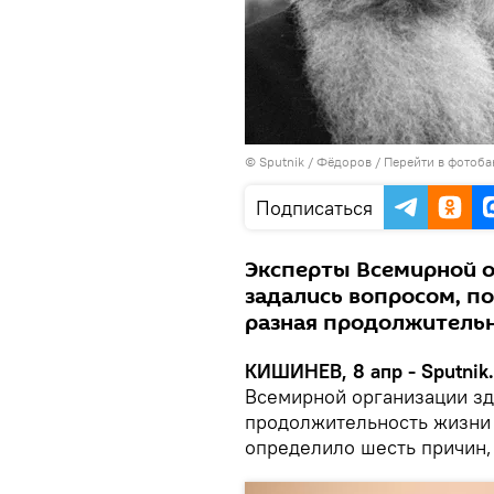
© Sputnik / Фёдоров
/
Перейти в фотоба
Подписаться
Эксперты Всемирной о
задались вопросом, п
разная продолжительн
КИШИНЕВ, 8 апр - Sputnik.
Всемирной организации зд
продолжительность жизни
определило шесть причин,