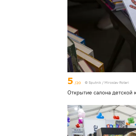
5
/20
© Sputnik / Miroslav Rotari
Открытие салона детской 