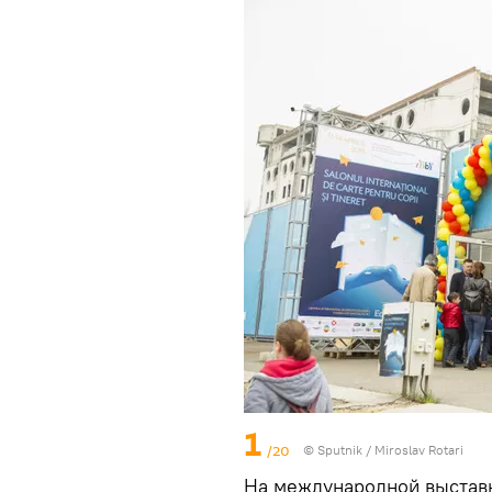
1
/20
© Sputnik / Miroslav Rotari
На международной выставк