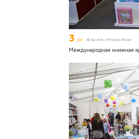
3
/20
© Sputnik / Miroslav Rotari
Международная книжная яр