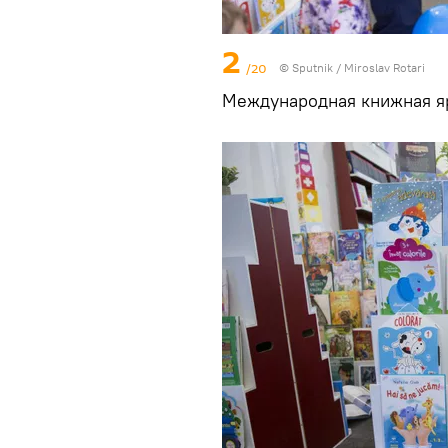
2
/20
© Sputnik / Miroslav Rotari
Международная книжная яр