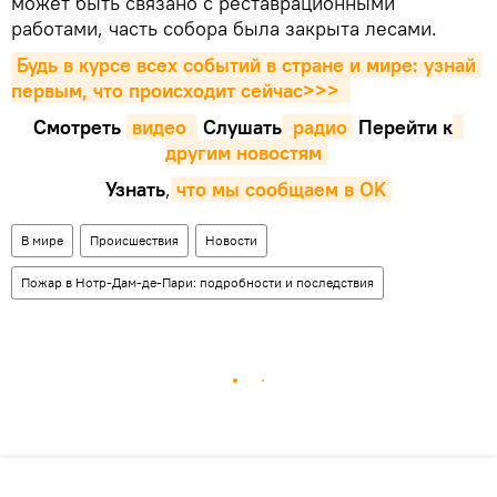
может быть связано с реставрационными
работами, часть собора была закрыта лесами.
Будь в курсе всех событий в стране и мире: узнай 
первым, что происходит сейчаc>>>
Смотреть
видео 
Cлушать
 радио
Перейти к
другим новостям
Узнать
,
что мы сообщаем в OK
В мире
Происшествия
Новости
Пожар в Нотр-Дам-де-Пари: подробности и последствия