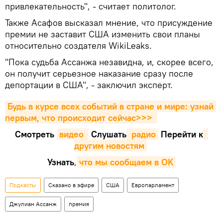
привлекательность", - считает политолог.
Также Асафов высказал мнение, что присуждение
премии не заставит США изменить свои планы
относительно создателя WikiLeaks.
"Пока судьба Ассанжа незавидна, и, скорее всего,
он получит серьезное наказание сразу после
депортации в США", - заключил эксперт.
Будь в курсе всех событий в стране и мире: узнай 
первым, что происходит сейчаc>>>
Смотреть
видео 
Cлушать
 радио
Перейти к
другим новостям
Узнать
,
что мы сообщаем в OK
Подкасты
Сказано в эфире
США
Европарламент
Джулиан Ассанж
премия