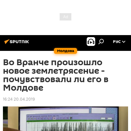
РУС
Молдова
Во Вранче произошло
новое землетрясение -
почувствовали ли его в
Молдове
16:24 20.04.2019