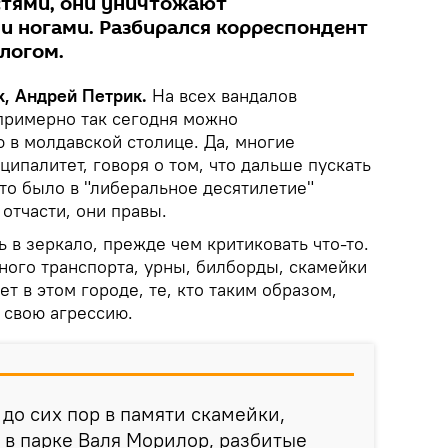
тями, они уничтожают
и ногами. Разбирался корреспондент
ологом.
k, Андрей Петрик.
На всех вандалов
 примерно так сегодня можно
 в молдавской столице. Да, многие
ипалитет, говоря о том, что дальше пускать
это было в "либеральное десятилетие"
 отчасти, они правы.
ь в зеркало, прежде чем критиковать что-то.
ного транспорта, урны, билборды, скамейки
т в этом городе, те, кто таким образом,
ь свою агрессию.
до сих пор в памяти скамейки,
в парке Валя Морилор, разбитые