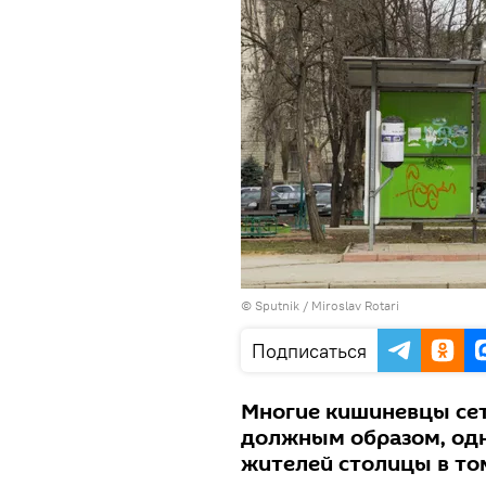
© Sputnik / Miroslav Rotari
Подписаться
Многие кишиневцы сету
должным образом, одн
жителей столицы в том