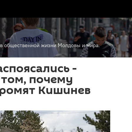
т в общественной жизни Молдовы и мира.
споясались -
 том, почему
громят Кишинев