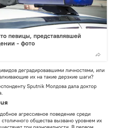
то певицы, представлявшей
ении - фото
дивидов деградировавшими личностями, или
талкивающие их на такие дерзкие шаги?
еспонденту Sputnik Молдова дала доктор
а.
ния
одобное агрессивное поведение среди
 столичного общества вызвано уровнем их
уществует три разновидности. В первом