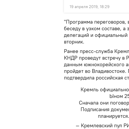
19 апреля 2019, 18:29
"Программа переговоров, в
беседу в узком составе, а
делегаций и официальный 
вторник.
Ранее пресс-служба Кремл
КНДР проведут встречу в Р
данным южнокорейского аге
пройдет во Владивостоке.
подтвердила российская с
Кремль официально 
Ыном 25
Сначала они поговор
Подписания докумен
планируется
— Кремлевский пул Р