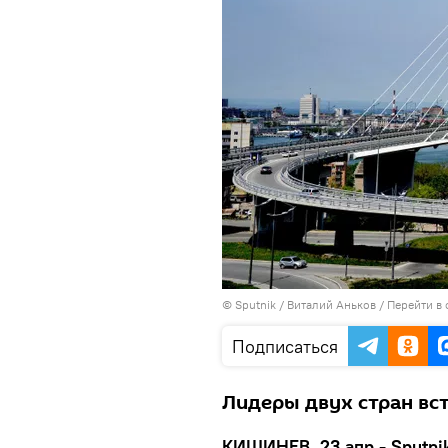
© Sputnik / Виталий Аньков
/
Перейти в
Подписаться
Лидеры двух стран вст
КИШИНЕВ, 23 апр - Sputni