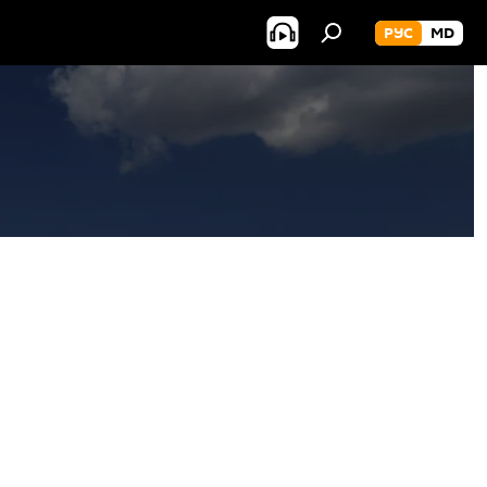
РУС
MD