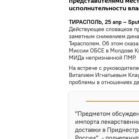
представителями мест
исполнительности вла
ТИРАСПОЛЬ, 25 апр – Sput
Действующее словацкое п
заметным снижением дина
Тирасполем. Об этом сказа
Миссии ОБСЕ в Молдове Кл
МИДа непризнанной ПМР.
На встрече с руководител
Виталием Игнатьевым Клау
проблемы в отношениях дв
"Предметом обсуждени
импорта лекарственн
доставки в Приднестр
России", - подчеркну