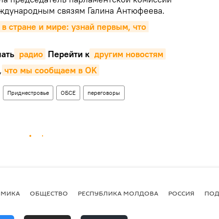
ждународным связям Галина Антюфеева.
 в стране и мире: узнай первым, что 
ать
 радио
Перейти к
 другим новостям
,
что мы сообщаем в OK
Приднестровье
ОБСЕ
переговоры
ОМИКА
ОБЩЕСТВО
РЕСПУБЛИКА МОЛДОВА
РОССИЯ
ПОД