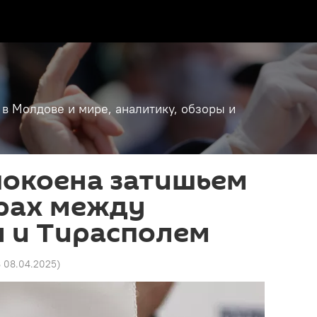
 в Молдове и мире, аналитику, обзоры и
покоена затишьем
орах между
 и Тирасполем
8 08.04.2025
)