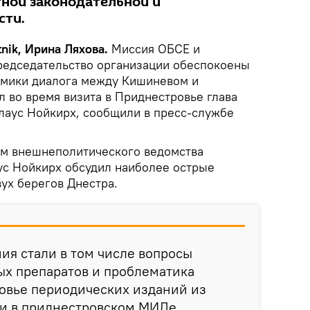
ной законодательной и
сти.
nik, Ирина Ляхова.
Миссия ОБСЕ и
редседательство организации обеспокоены
мики диалога между Кишиневом и
л во время визита в Приднестровье глава
аус Нойкирх, сообщили в пресс-службе
ем внешнеполитического ведомства
с Нойкирх обсудил наиболее острые
ух берегов Днестра.
я стали в том числе вопросы
ых препаратов и проблематика
овье периодических изданий из
ли в приднестровском МИДе.