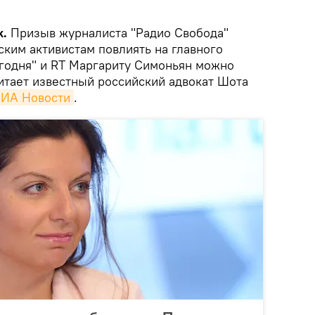
k.
Призыв журналиста "Радио Свобода"
ским активистам повлиять на главного
годня" и RT Маргариту Симоньян можно
читает известный российский адвокат Шота
ИА Новости
.