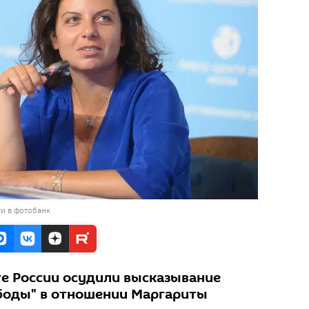
и в фотобанк
е России осудили высказывание
боды" в отношении Маргариты