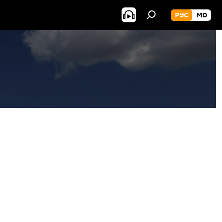
РУС
MD