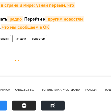
 в стране и мире: узнай первым, что 
ать
 радио
Перейти к
 другим новостям
,
что мы сообщаем в OK
моньян
нападки
репортер
ОМИКА
ОБЩЕСТВО
РЕСПУБЛИКА МОЛДОВА
РОССИЯ
ПОД