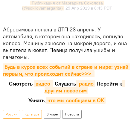
Публикация от Маргарита Соколова 
(@sokllovamargarita)
29 Апр 2019 в 8:43 PDT
Абросимова попала в ДТП 23 апреля. У
автомобиля, в котором она находилась, лопнуло
колесо. Машину занесло на мокрой дороге, и она
вылетела в кювет. Певица получила ушибы и
гематомы.
Будь в курсе всех событий в стране и мире: узнай 
первым, что происходит сейчаc>>>
Смотреть
видео 
Cлушать
 радио
Перейти к
другим новостям
Узнать
,
что мы сообщаем в OK
Россия
Культура
В мире
Новости