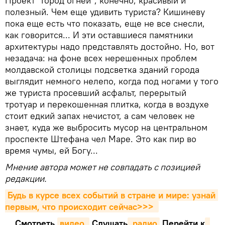
Проект "Город огней", конечно, красивый и
полезный. Чем еще удивить туриста? Кишиневу
пока еще есть что показать, еще не все снесли,
как говорится... И эти оставшиеся памятники
архитектуры надо представлять достойно. Но, вот
незадача: на фоне всех нерешенных проблем
молдавской столицы подсветка зданий города
выглядит немного нелепо, когда под ногами у того
же туриста просевший асфальт, перерытый
тротуар и перекошенная плитка, когда в воздухе
стоит едкий запах нечистот, а сам человек не
знает, куда же выбросить мусор на центральном
проспекте Штефана чел Маре. Это как пир во
время чумы, ей Богу...
Мнение автора может не совпадать с позицией
редакции.
Будь в курсе всех событий в стране и мире: узнай 
первым, что происходит сейчаc>>>
Смотреть
видео 
Cлушать
 радио
Перейти к