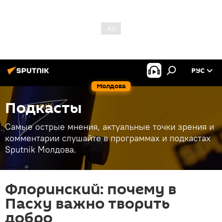
РУС
Молдова
Подкасты
Самые острые мнения, актуальные точки зрения и
комментарии слушайте в программах и подкастах
Sputnik Молдова.
Флоринский: почему в
Пасху важно творить
добро