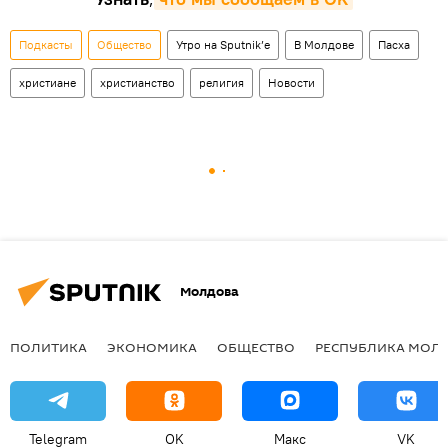
Подкасты
Общество
Утро на Sputnik’e
В Молдове
Пасха
христиане
христианство
религия
Новости
Молдова
ПОЛИТИКА
ЭКОНОМИКА
ОБЩЕСТВО
РЕСПУБЛИКА МОЛ
Telegram
OK
Макс
VK