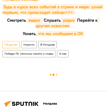
Будь в курсе всех событий в стране и мире: узнай 
первым, что происходит сейчаc>>>
Смотреть
видео 
Cлушать
 радио
Перейти к
другим новостям
Узнать
,
что мы сообщаем в OK
Общество
Новости
В Молдове
Победа-75: летопись памяти и славы
9 мая
Молдова