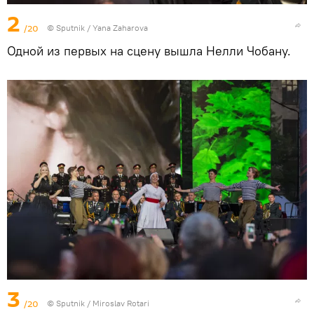
2
/20
© Sputnik / Yana Zaharova
Одной из первых на сцену вышла Нелли Чобану.
3
/20
© Sputnik / Miroslav Rotari