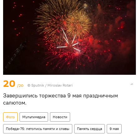
20
/20
© Sputnik / Miroslav Rotari
Завершились торжества 9 мая праздничным
салютом.
Фото
Мультимедиа
Новости
Победа-75: летопись памяти и славы
Память сердца
9 мая