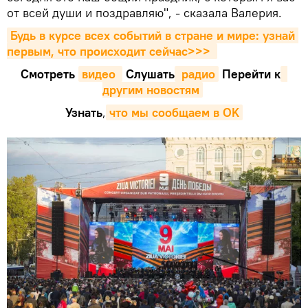
от всей души и поздравляю", - сказала Валерия.
Будь в курсе всех событий в стране и мире: узнай 
первым, что происходит сейчаc>>>
Смотреть
видео 
Cлушать
 радио
Перейти к
другим новостям
Узнать
,
что мы сообщаем в OK