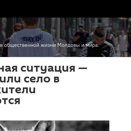
т в общественной жизни Молдовы и мира.
ная ситуация —
или село в
жители
тся