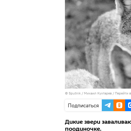
© Sputnik / Михаил Кухтарев
/
Перейти 
Подписаться
Дикие звери заваливаю
поодиночке.