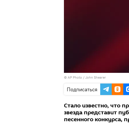
© AP Photo / John Shearer
Подписаться
Стало известно, что п
звезда представит пу
песенного конкурса, п