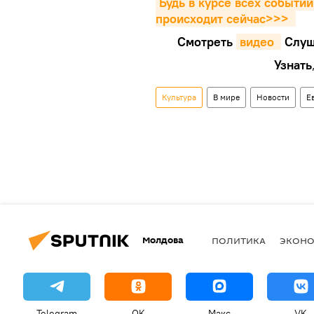
Будь в курсе всех событий
происходит сейчаc>>>
Смотреть
видео 
Cлуш
Узнать
Культура
В мире
Новости
Е
Молдова
ПОЛИТИКА
ЭКОН
Telegram
OK
Макс
VK