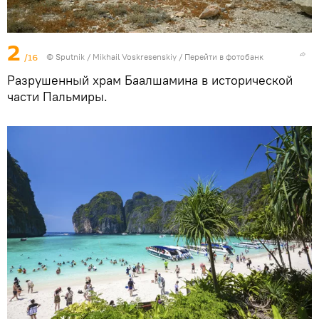
2
/16
© Sputnik / Mikhail Voskresenskiy
/
Перейти в фотобанк
Разрушенный храм Баалшамина в исторической
части Пальмиры.