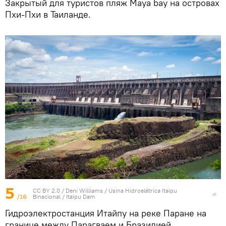
Закрытый для туристов пляж Maya bay на островах
Пхи-Пхи в Таиланде.
5
CC BY 2.0
/
Deni Williams
/
Usina Hidroelétrica Itaipu
/16
Binacional / Itaipu Dam
Гидроэлектростанция Итайпу на реке Паране на
границе между Парагваем и Бразилией.