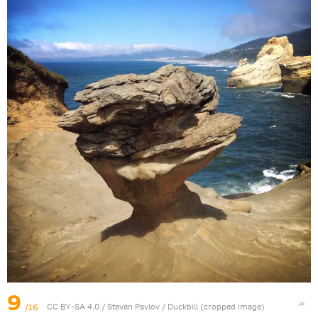
9
/16
CC BY-SA 4.0
/
Steven Pavlov
/
Duckbill (cropped image)