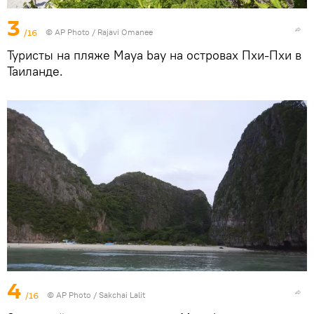
3
/16
© AP Photo / Rajavi Omanee
Туристы на пляже Maya bay на островах Пхи-Пхи в
Таиланде.
4
/16
© AP Photo / Sakchai Lalit