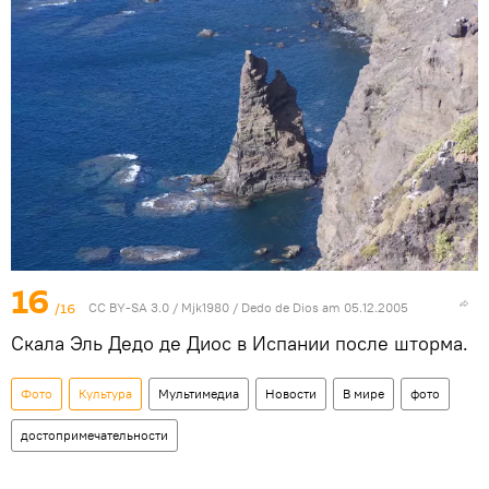
16
/16
CC BY-SA 3.0
/
Mjk1980
/
Dedo de Dios am 05.12.2005
Скала Эль Дедо де Диос в Испании после шторма.
Фото
Культура
Мультимедиа
Новости
В мире
фото
достопримечательности