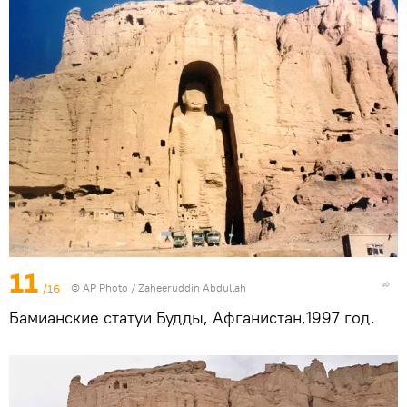
11
/16
© AP Photo / Zaheeruddin Abdullah
Бамианские статуи Будды, Афганистан,1997 год.