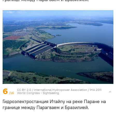
6
CC BY 2.0
/
International Hydropower Association
/
IHA 2011
/16
World Congress - Sightseeing
Гидроэлектростанция Итайпу на реке Паране на
границе между Парагваем и Бразилией.