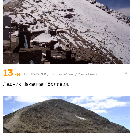
13
/16
CC BY-SA 3.0
/
Thomas Wilken
/
Chacaltaya 2
Ледник Чакалтая, Боливия.