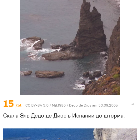
15
/16
CC BY-SA 3.0
/
Mjk1980
/
Dedo de Dios am 30.09.2005
Скала Эль Дедо де Диос в Испании до шторма.