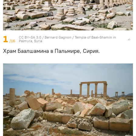
1
CC BY-SA 3.0
/
Bernard Gagnon
/
Temple of Baal-Shamin in
/16
Palmyra, Syria
Храм Баалшамина в Пальмире, Сирия.