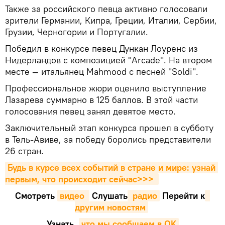
Также за российского певца активно голосовали
зрители Германии, Кипра, Греции, Италии, Сербии,
Грузии, Черногории и Португалии.
Победил в конкурсе певец Дункан Лоуренс из
Нидерландов с композицией "Arcade". На втором
месте — итальянец Mahmood с песней "Soldi".
Профессиональное жюри оценило выступление
Лазарева суммарно в 125 баллов. В этой части
голосования певец занял девятое место.
Заключительный этап конкурса прошел в субботу
в Тель-Авиве, за победу боролись представители
26 стран.
Будь в курсе всех событий в стране и мире: узнай 
первым, что происходит сейчаc>>>
Смотреть
видео 
Cлушать
 радио
Перейти к
другим новостям
Узнать
,
что мы сообщаем в OK