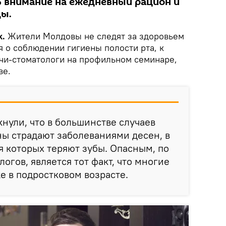
ь внимание на ежедневный рацион и
ды.
k.
Жители Молдовы не следят за здоровьем
ся о соблюдении гигиены полости рта, к
чи-стоматологи на профильном семинаре,
ве.
нули, что в большинстве случаев
ы страдают заболеваниями десен, в
я которых теряют зубы. Опасным, по
огов, является тот факт, что многие
е в подростковом возрасте.