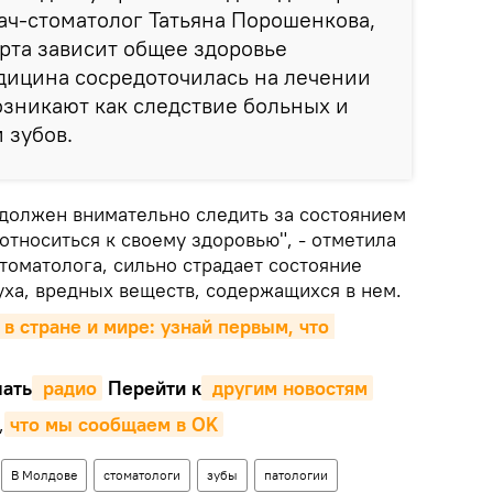
ач-стоматолог Татьяна Порошенкова,
 рта зависит общее здоровье
дицина сосредоточилась на лечении
озникают как следствие больных и
 зубов.
должен внимательно следить за состоянием
 относиться к своему здоровью", - отметила
томатолога, сильно страдает состояние
уха, вредных веществ, содержащихся в нем.
 в стране и мире: узнай первым, что 
ать
 радио
Перейти к
 другим новостям
,
что мы сообщаем в OK
В Молдове
стоматологи
зубы
патологии