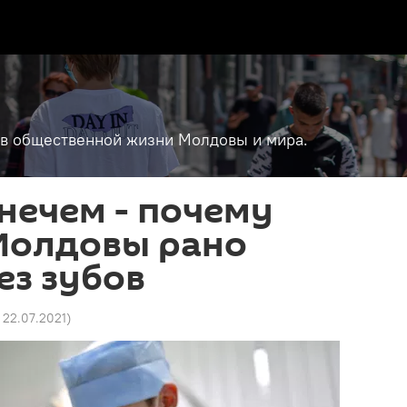
т в общественной жизни Молдовы и мира.
нечем - почему
Молдовы рано
ез зубов
6 22.07.2021
)