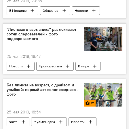
25 мая 2019, 20:35
В Молдове
Общество
Новости
Бразилия
миграция
Общество
В мире
СССР
"Лионского взрывника" разыскивают
сотни следователей - фото
подозреваемого
25 мая 2019, 19:47
Новости
Происшествия
В мире
Без лимита на возраст, с драйвом и
улыбкой: первый акт велопраздника -
фото
12
25 мая 2019, 18:54
Фото
Мультимедиа
Новости