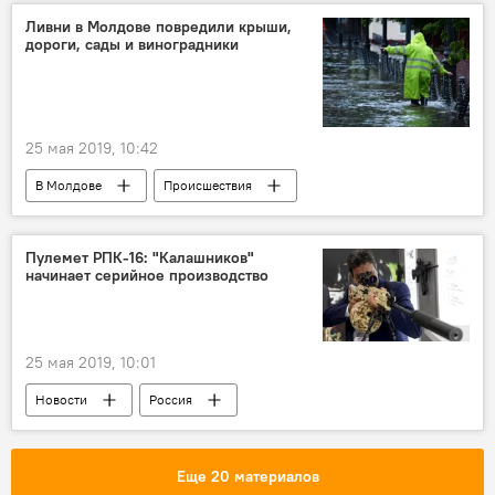
состояние
Ливни в Молдове повредили крыши,
дороги, сады и виноградники
25 мая 2019, 10:42
В Молдове
Происшествия
Новости
Погода
ущерб
Молдова
ливни
Пулемет РПК-16: "Калашников"
начинает серийное производство
25 мая 2019, 10:01
Новости
Россия
Еще 20 материалов