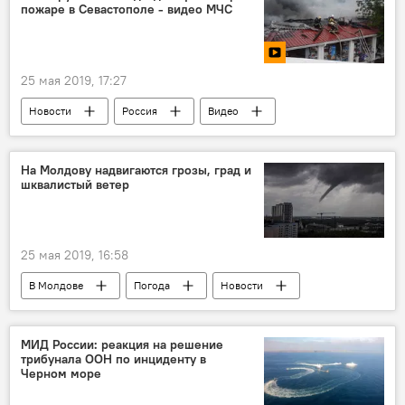
пожаре в Севастополе - видео МЧС
25 мая 2019, 17:27
Новости
Россия
Видео
Мультимедиа
На Молдову надвигаются грозы, град и
шквалистый ветер
25 мая 2019, 16:58
В Молдове
Погода
Новости
ливень
град
ветер
желтый код
МИД России: реакция на решение
трибунала ООН по инциденту в
Черном море