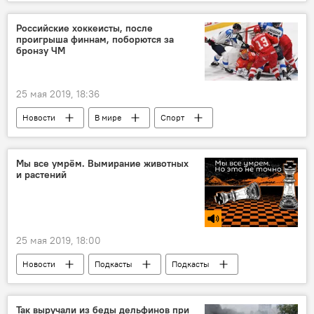
Российские хоккеисты, после
проигрыша финнам, поборются за
бронзу ЧМ
25 мая 2019, 18:36
Новости
В мире
Спорт
Мы все умрём. Вымирание животных
и растений
25 мая 2019, 18:00
Новости
Подкасты
Подкасты
Подкасты РИА Новости
Так выручали из беды дельфинов при