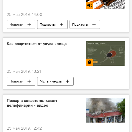
25 мая 2019, 14:00
Новости
Подкасты
Подкасты
Подкасты РИА Новости
Как защититься от укуса клеща
25 мая 2019, 13:21
Новости
Мультимедиа
Инфографика
клещ
Общество
В Молдове
Пожар в севастопольском
дельфинарии - видео
25 мая 2019, 12:42