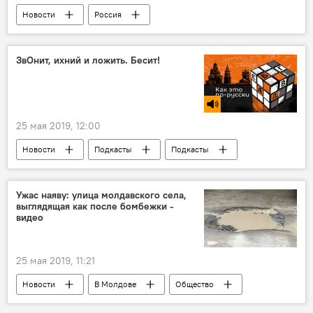
Новости
Россия
ЗвОнит, ихний и ложить. Бесит!
25 мая 2019, 12:00
Новости
Подкасты
Подкасты
Подкасты РИА Новости
Ужас наяву: улица молдавского села,
выглядящая как после бомбежки -
видео
25 мая 2019, 11:21
Новости
В Молдове
Общество
село
дорога
асфальт