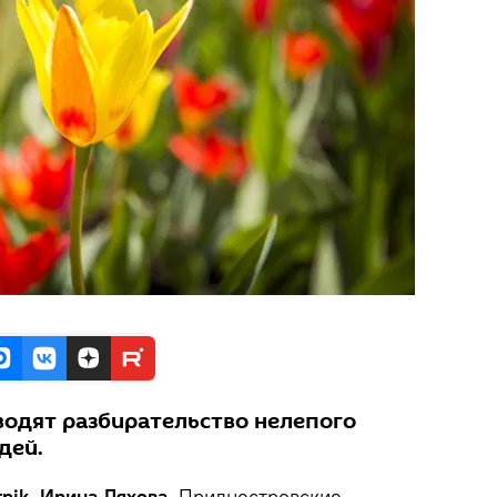
одят разбирательство нелепого
дей.
nik, Ирина Ляхова.
Приднестровские