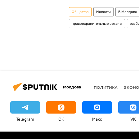
Общество
Новости
В Молдове
правоохранительные органы
разб
Молдова
ПОЛИТИКА
ЭКОН
Telegram
OK
Макс
VK