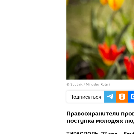
© Sputnik / Miroslav Rotari
Подписаться
Правоохранители пров
поступка молодых лю
ТИРАСПОЛЬ, 27 мая – Sput