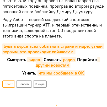
А вот в 2018 году он провел на Ролан Гаррос два
пятисетовых поединка, проиграв во втором раунде
основной сетки бойснийцу Дамиру Джумхуру.
Раду Албот - первый молдавский спортсмен,
выигравший турнир АТР, и первый отечественный
теннисист, вошедший в топ-50 представителей
этого вида спорта на планете.
Будь в курсе всех событий в стране и мире: узнай 
первым, что происходит сейчаc>>>
Смотреть
видео 
Cлушать
 радио
Перейти к
другим новостям
Узнать
,
что мы сообщаем в OK
Спорт
Новости
В мире