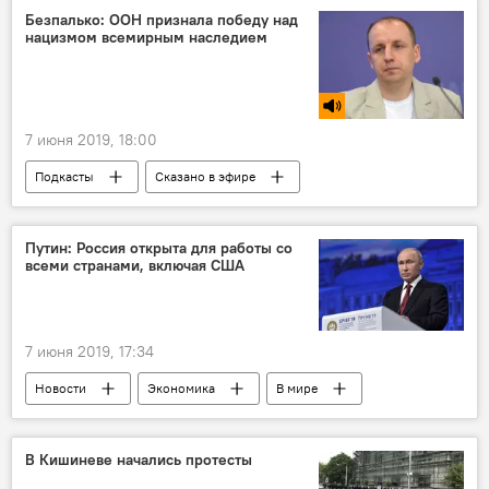
Безпалько: ООН признала победу над
нацизмом всемирным наследием
7 июня 2019, 18:00
Подкасты
Сказано в эфире
нацизм
ООН
Вторая мировая война
Путин: Россия открыта для работы со
всеми странами, включая США
7 июня 2019, 17:34
Новости
Экономика
В мире
В Кишиневе начались протесты