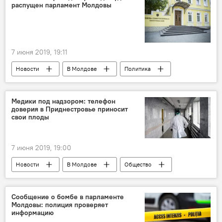
распущен парламент Молдовы
7 июня 2019, 19:11
Новости
В Молдове
Политика
Медики под надзором: телефон
доверия в Приднестровье приносит
свои плоды
7 июня 2019, 19:00
Новости
В Молдове
Общество
халатность
врачи
медики
медучреждения
прямая линия
Сообщение о бомбе в парламенте
Молдовы: полиция проверяет
Приднестровье
информацию