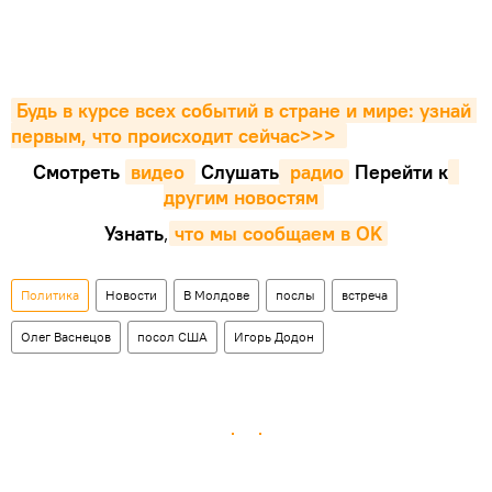
Будь в курсе всех событий в стране и мире: узнай 
первым, что происходит сейчаc>>>
Смотреть
видео 
Cлушать
 радио
Перейти к
другим новостям
Узнать
,
что мы сообщаем в OK
Политика
Новости
В Молдове
послы
встреча
Олег Васнецов
посол США
Игорь Додон