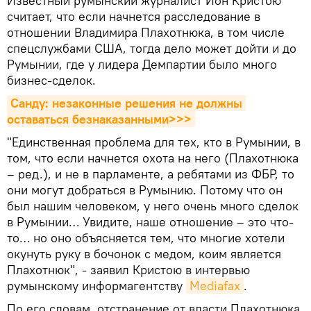
Известный румынский журналист Ион Кристою
считает, что если начнется расследование в
отношении Владимира Плахотнюка, в том числе
спецслужбами США, тогда дело может дойти и до
Румынии, где у лидера Демпартии было много
бизнес-сделок.
Санду: незаконные решения не должны 
оставаться безнаказанными>>>
"Единственная проблема для тех, кто в Румынии, в
том, что если начнется охота на него (Плахотнюка
– ред.), и не в парламенте, а ребятами из ФБР, то
они могут добраться в Румынию. Потому что он
был нашим человеком, у него очень много сделок
в Румынии… Увидите, наше отношение – это что-
то… но оно объясняется тем, что многие хотели
окунуть руку в бочонок с медом, коим является
Плахотнюк", - заявил Кристою в интервью
румынскому информагентству
Mediafax
.
По его словам, отстранение от власти Плахотнюка