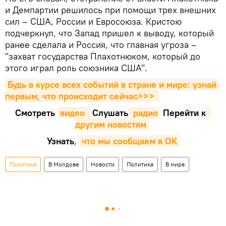
и Демпартии решилось при помощи трех внешних
сил – США, России и Евросоюза. Кристою
подчеркнул, что Запад пришел к выводу, который
ранее сделала и Россия, что главная угроза –
"захват государства Плахотнюком, который до
этого играл роль союзника США".
Будь в курсе всех событий в стране и мире: узнай 
первым, что происходит сейчаc>>>
Смотреть
видео 
Cлушать
 радио
Перейти к
другим новостям
Узнать
,
что мы сообщаем в OK
Политика
В Молдове
Новости
Политика
В мире